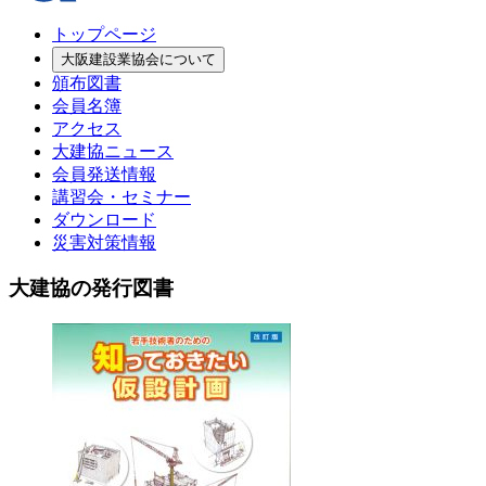
トップページ
大阪建設業協会について
頒布図書
会員名簿
アクセス
大建協ニュース
会員発送情報
講習会・セミナー
ダウンロード
災害対策情報
大建協の発行図書