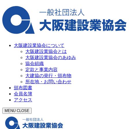
大阪建設業協会について
大阪建設業協会とは
大阪建設業協会のあゆみ
協会組織
定款と事業内容
大建協の発行・頒布物
所在地・お問い合わせ
頒布図書
会員名簿
アクセス
MENU
CLOSE