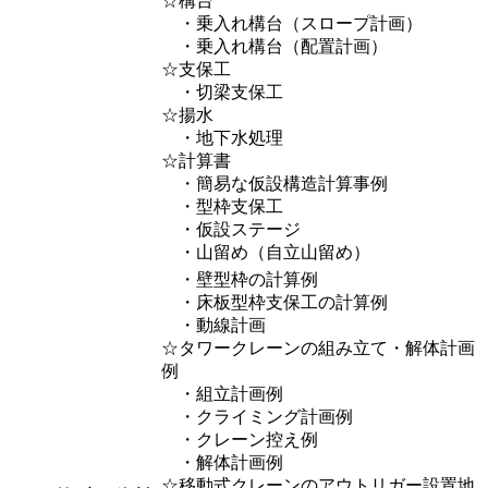
☆構台
・乗入れ構台（スロープ計画）
・乗入れ構台（配置計画）
☆支保工
・切梁支保工
☆揚水
・地下水処理
☆計算書
・簡易な仮設構造計算事例
・型枠支保工
・仮設ステージ
・山留め（自立山留め）
・壁型枠の計算例
・床板型枠支保工の計算例
・動線計画
☆タワークレーンの組み立て・解体計画
例
・組立計画例
・クライミング計画例
・クレーン控え例
・解体計画例
☆移動式クレーンのアウトリガー設置地