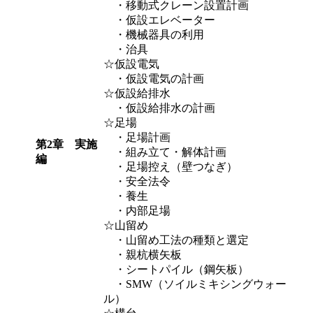
・移動式クレーン設置計画
・仮設エレベーター
・機械器具の利用
・治具
☆仮設電気
・仮設電気の計画
☆仮設給排水
・仮設給排水の計画
☆足場
・足場計画
第2章 実施
・組み立て・解体計画
編
・足場控え（壁つなぎ）
・安全法令
・養生
・内部足場
☆山留め
・山留め工法の種類と選定
・親杭横矢板
・シートパイル（鋼矢板）
・SMW（ソイルミキシングウォー
ル）