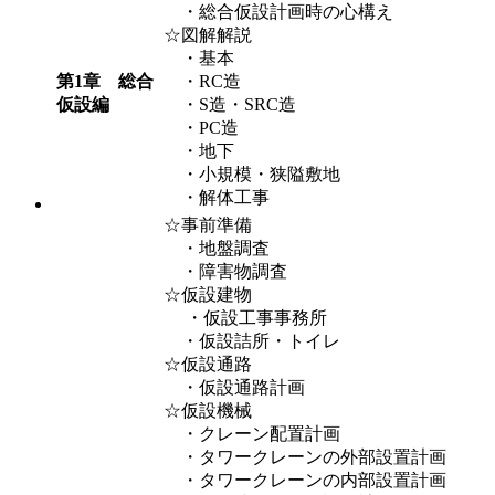
・総合仮設計画時の心構え
☆図解解説
・基本
第1章 総合
・RC造
仮設編
・S造・SRC造
・PC造
・地下
・小規模・狭隘敷地
・解体工事
☆事前準備
・地盤調査
・障害物調査
☆仮設建物
・仮設工事事務所
・仮設詰所・トイレ
☆仮設通路
・仮設通路計画
☆仮設機械
・クレーン配置計画
・タワークレーンの外部設置計画
・タワークレーンの内部設置計画